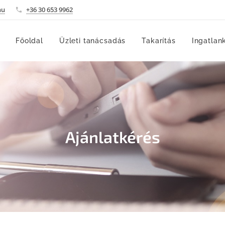
hu
+36 30 653 9962
Főoldal
Üzleti tanácsadás
Takarítás
Ingatlan
Ajánlatkérés