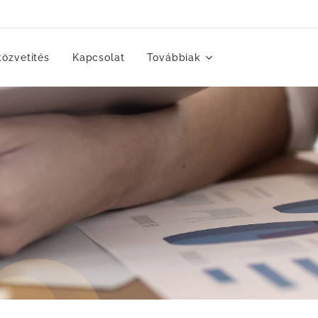
közvetítés
Kapcsolat
Továbbiak