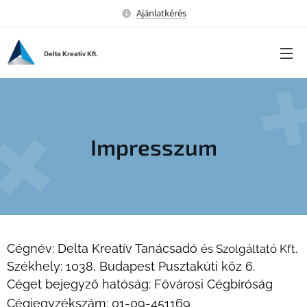
Ajánlatkérés
Delta Kreatív Kft.
Impresszum
Cégnév: Delta Kreatív Tanácsadó
és Szolgáltató Kft.
Székhely: 1038, Budapest Pusztakúti köz 6.
Céget bejegyző hatóság: Fővárosi Cégbíróság
Cégjegyzékszám
:
01-09-451169