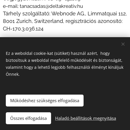
e-mail: tanacsadas@deltakreativ.hu
Tárhely szolgáltató: Webnode AG., Limmatquai 112,
8001 Zurich, Switzerland, regisztrációs azonosító:
CH-170.3.036.124
Ez a weboldal cookie-kat (sütiket) használ azért, hogy
biztosítsuk a weboldal megfelelő működését és biztonságát,
valamint hogy a lehető legjobb felhasználói élményt kínáljuk
Önnek.
Impresszum
Süti Szabályzat
Adatkezelés
Működéshez szükséges elfogadása
© 2021-2026 Minden jog fenntartva! - Delta Kreatív Tanácsadó
és Szolgáltató Kft.
Összes elfogadása
Haladó beállítások megnyitása
Sütik